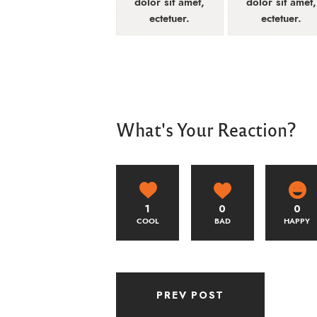
dolor sit amet,
dolor sit amet,
ectetuer.
ectetuer.
What's Your Reaction?
1
0
0
COOL
BAD
HAPPY
PREV POST