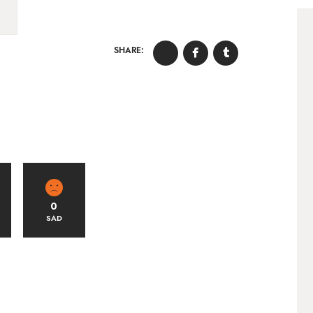
SHARE:
0
SAD