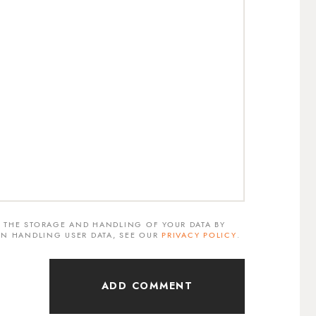
H THE STORAGE AND HANDLING OF YOUR DATA BY
 ON HANDLING USER DATA, SEE OUR
PRIVACY POLICY
.