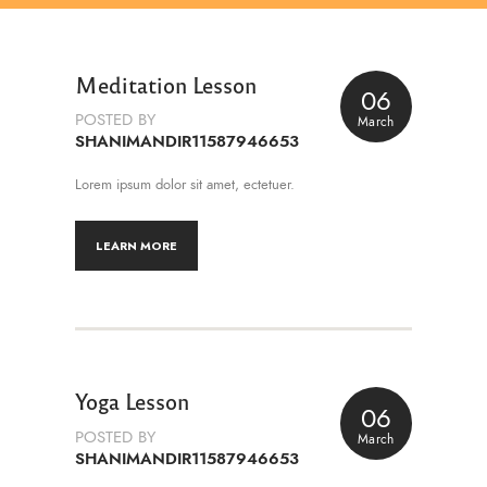
Meditation Lesson
06
POSTED BY
March
SHANIMANDIR11587946653
Lorem ipsum dolor sit amet, ectetuer.
LEARN MORE
Yoga Lesson
06
POSTED BY
March
SHANIMANDIR11587946653