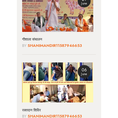
June
गौशाला संचालन
BY
SHANIMANDIR11587946653
06
June
रक्तदान शिविर
BY
SHANIMANDIR11587946653