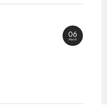
06
March
3