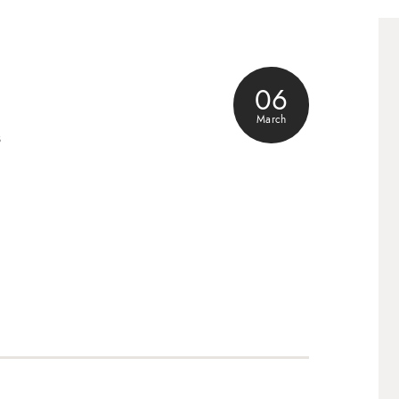
06
March
3