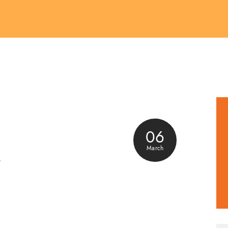
06
March
3