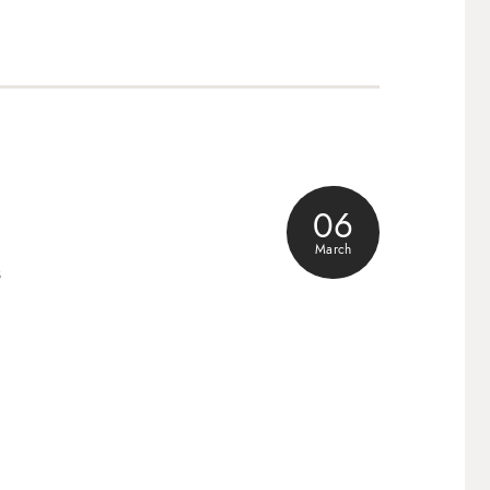
06
March
3