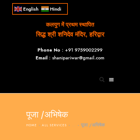
English
Hindi
कलयुग में प्रथम स्थापित
सिद्ध श्री शनिदेव मंदिर, हरिद्वार
Phone No
: +91 9759002299
Email
: shanipariwar@gmail.com
पूजा /अभिषेक
पूजा /अभिषेक
HOME
ALL SERVICES
...