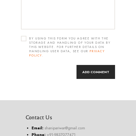
BY USING THIS FORM YOU AGREE WITH THE
STORAGE AND HANDLING OF YOUR DATA BY
THIS WEBSITE. FOR FURTHER DETAILS ON
HANDLING USER DATA, SEE OUR
PRIVACY
POLICY
.
Contact Us
Email:
shanipariwar@gmail.com
Phone:
+91-9837077471