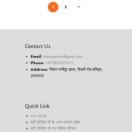
1
2
Contact Us
Email:
shanipariwar@gmail.com
Phone:
+91-9837077471
Address:
निकट रानीपुर झाल, दिल्ली रोड हरिद्वार,
249402
Quick Link
Our Work
श्री शनिदेव जी के अन्य भगवान संबंध
श्री शनिदेव जी का संक्षिप्त परिचय