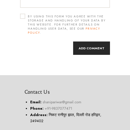
BY USING THIS FORM YOU AGREE WITH THE
STORAGE AND HANDLING OF YOUR DATA BY
THIS WEBSITE. FOR FURTHER DETAILS ON
HANDLING USER DATA, SEE OUR
PRIVACY
POLICY
.
Contact Us
Email:
shanipariwar@gmail.com
Phone:
+91-9837077471
Address:
निकट रानीपुर झाल, दिल्ली रोड हरिद्वार,
249402