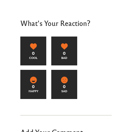
What's Your Reaction?
0
0
COOL
BAD
0
0
HAPPY
SAD
Add Your Comment