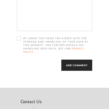
BY USING THIS FORM YOU AGREE WITH THE
STORAGE AND HANDLING OF YOUR DATA BY
THIS WEBSITE. FOR FURTHER DETAILS ON
HANDLING USER DATA, SEE OUR
PRIVACY
POLICY
.
Contact Us