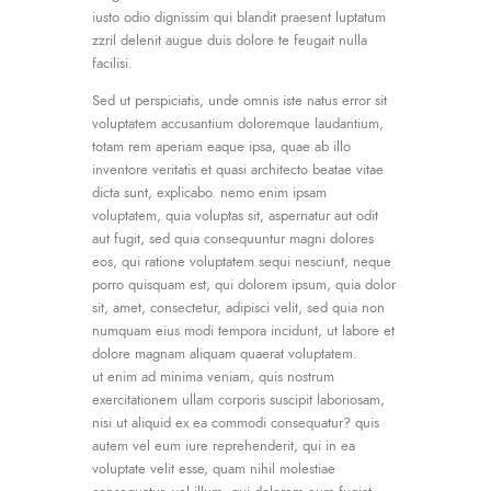
iusto odio dignissim qui blandit praesent luptatum
zzril delenit augue duis dolore te feugait nulla
facilisi.
Sed ut perspiciatis, unde omnis iste natus error sit
voluptatem accusantium doloremque laudantium,
totam rem aperiam eaque ipsa, quae ab illo
inventore veritatis et quasi architecto beatae vitae
dicta sunt, explicabo. nemo enim ipsam
voluptatem, quia voluptas sit, aspernatur aut odit
aut fugit, sed quia consequuntur magni dolores
eos, qui ratione voluptatem sequi nesciunt, neque
porro quisquam est, qui dolorem ipsum, quia dolor
sit, amet, consectetur, adipisci velit, sed quia non
numquam eius modi tempora incidunt, ut labore et
dolore magnam aliquam quaerat voluptatem.
ut enim ad minima veniam, quis nostrum
exercitationem ullam corporis suscipit laboriosam,
nisi ut aliquid ex ea commodi consequatur? quis
autem vel eum iure reprehenderit, qui in ea
voluptate velit esse, quam nihil molestiae