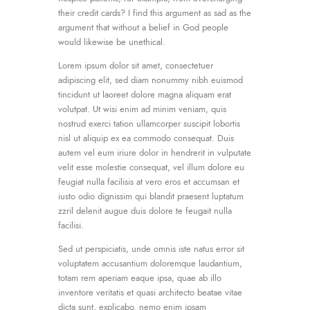
their credit cards? I find this argument as sad as the
argument that without a belief in God people
would likewise be unethical.
Lorem ipsum dolor sit amet, consectetuer
adipiscing elit, sed diam nonummy nibh euismod
tincidunt ut laoreet dolore magna aliquam erat
volutpat. Ut wisi enim ad minim veniam, quis
nostrud exerci tation ullamcorper suscipit lobortis
nisl ut aliquip ex ea commodo consequat. Duis
autem vel eum iriure dolor in hendrerit in vulputate
velit esse molestie consequat, vel illum dolore eu
feugiat nulla facilisis at vero eros et accumsan et
iusto odio dignissim qui blandit praesent luptatum
zzril delenit augue duis dolore te feugait nulla
facilisi.
Sed ut perspiciatis, unde omnis iste natus error sit
voluptatem accusantium doloremque laudantium,
totam rem aperiam eaque ipsa, quae ab illo
inventore veritatis et quasi architecto beatae vitae
dicta sunt, explicabo. nemo enim ipsam