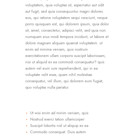
voluptatem, quia voluptas sit, aspernatur aut odit
aut fugit, sed quia consequuntur magni dolores
eos, qui ratione voluptatem sequi nesciunt, neque
porro quisquam est, qui dolorem ipsum, quia dolor
sit, amet, consectetur, adipisci velit, sed quia non
numquam eius modi tempora incidunt, ut labore et
dolore magnam aliquam quaerat voluptatem. ut
enim ad minima veniam, quis nostrum
exercitationem ullam corporis suscipit laboriosam,
nisi ut aliquid ex ea commodi consequatur? quis
autem vel eum iure reprehenderit, qui in ea
voluptate velit esse, quam nihil molestiae
consequatur, vel illum, qui dolorem eum fugiat,
quo voluptas nulla pariatur.
Ut wisi enim ad minim veniam, quis
Nostrud exerci tation ullamcorper
Suscipit lobortis nisl ut aliquip ex ea
Commodo consequat. Duis autem