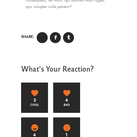
consequatur, vel illum, qui dolorem eum fugiat,
quo voluptas nulla pariatur?
SHARE:
What's Your Reaction?
2
4
COOL
BAD
4
1