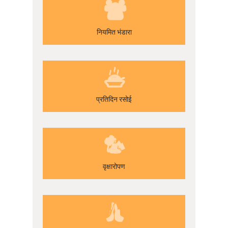
नियमित भंडारा
प्रतिदिन रसोई
वृक्षारोपण