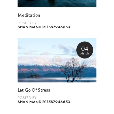
Meditation
POSTED BY
SHANIMANDIR11587946653
04
March
Let Go Of Stress
POSTED BY
SHANIMANDIR11587946653