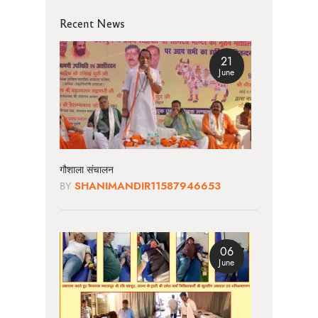
Recent News
21
June
गौशाला संचालन
BY
SHANIMANDIR11587946653
06
June