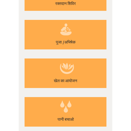
रक्तदान शिविर
पूजा /अभिषेक
खेल का आयोजन
पानी बचाओ