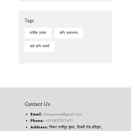
Tags
वार्षिक उत्सव
शनि अमावस्या
श्री शनि जयंती
Contact Us
Email:
shanipariwar@gmail.com
Phone:
+91-9837077471
Address:
निकट रानीपुर झाल, दिल्ली रोड हरिद्वार,