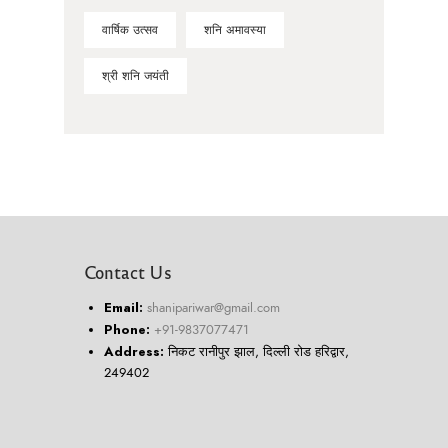
वार्षिक उत्सव
शनि अमावस्या
श्री शनि जयंती
Contact Us
Email:
shanipariwar@gmail.com
Phone:
+91-9837077471
Address:
निकट रानीपुर झाल, दिल्ली रोड हरिद्वार,
249402