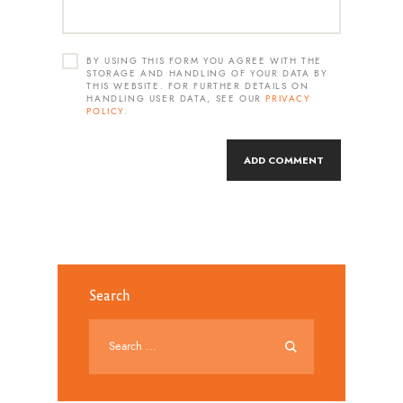
BY USING THIS FORM YOU AGREE WITH THE
STORAGE AND HANDLING OF YOUR DATA BY
THIS WEBSITE. FOR FURTHER DETAILS ON
HANDLING USER DATA, SEE OUR
PRIVACY
POLICY
.
Search