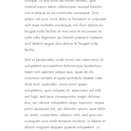
volutpat. Ut wisi enim ad minim veniam, quis
nostrud exerci tation ullamcorper suscipit lobortis
nisl ut aliquip ex ea commodo consequat. Duis
autem vel eum iriure dolor in hendrerit in vulputate
velit esse molestie consequat, vel illum dolore eu
feugiat nulla facilisis at vero eros et accumsan et
iusto odio dignissim qui blandit praesent luptatum
zzril delenit augue duis dolore te feugait nulla
facilisi.
Sed ut perspiciatis, unde omnis iste natus error sit
voluptatem accusantium doloremque laudantium,
totam rem aperiam eaque ipsa, quae ab illo
inventore veritatis et quasi architecto beatae vitae
dicta sunt, explicabo. nemo enim ipsam
voluptatem, quia voluptas sit, aspernatur aut odit
aut fugit, sed quia consequuntur magni dolores
eos, qui ratione voluptatem sequi nesciunt, neque
porro quisquam est, qui dolorem ipsum, quia dolor
sit, amet, consectetur, adipisci velit, sed quia non
numquam eius modi tempora incidunt, ut labore et
dolore magnam aliquam quaerat voluptatem. ut