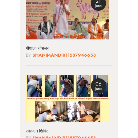
21
June
गौशाला संचालन
BY
SHANIMANDIR11587946653
06
June
रक्तदान शिविर
BY