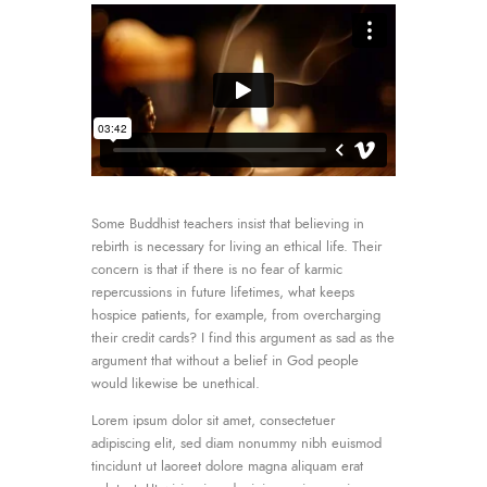
Some Buddhist teachers insist that believing in
rebirth is necessary for living an ethical life. Their
concern is that if there is no fear of karmic
repercussions in future lifetimes, what keeps
hospice patients, for example, from overcharging
their credit cards? I find this argument as sad as the
argument that without a belief in God people
would likewise be unethical.
Lorem ipsum dolor sit amet, consectetuer
adipiscing elit, sed diam nonummy nibh euismod
tincidunt ut laoreet dolore magna aliquam erat