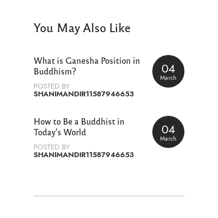
You May Also Like
What is Ganesha Position in
04
Buddhism?
March
POSTED BY
SHANIMANDIR11587946653
How to Be a Buddhist in
04
Today’s World
March
POSTED BY
SHANIMANDIR11587946653