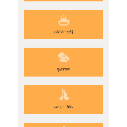
प्रतिदिन रसोई
वृक्षारोपण
रक्तदान शिविर