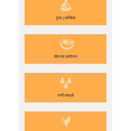
पूजा /अभिषेक
खेल का आयोजन
पानी बचाओ