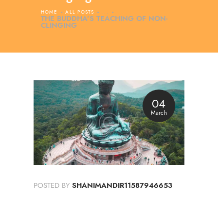
HOME
ALL POSTS
...
THE BUDDHA’S TEACHING OF NON-
CLINGING
04
March
POSTED BY
SHANIMANDIR11587946653