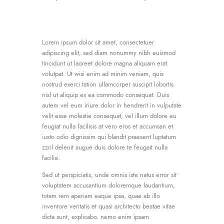
Lorem ipsum dolor sit amet, consectetuer
adipiscing elit, sed diam nonummy nibh euismod
tincidunt ut laoreet dolore magna aliquam erat
volutpat. Ut wisi enim ad minim veniam, quis
nostrud exerci tation ullamcorper suscipit lobortis
nisl ut aliquip ex ea commodo consequat. Duis
autem vel eum iriure dolor in hendrerit in vulputate
velit esse molestie consequat, vel illum dolore eu
feugiat nulla facilisis at vero eros et accumsan et
iusto odio dignissim qui blandit praesent luptatum
zzril delenit augue duis dolore te feugait nulla
facilisi.
Sed ut perspiciatis, unde omnis iste natus error sit
voluptatem accusantium doloremque laudantium,
totam rem aperiam eaque ipsa, quae ab illo
inventore veritatis et quasi architecto beatae vitae
dicta sunt, explicabo. nemo enim ipsam