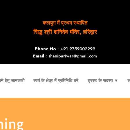
कलयुग में प्रथम स्थापित
सिद्ध श्री शनिदेव मंदिर, हरिद्वार
Phone No
: +91 9759002299
Email
: shanipariwar@gmail.com
ने हेतु जानकारी
स्वयं के क्षेत्र में प्रतिनिधि बनें
ट्रस्ट के सदस्य ▼
स
ning