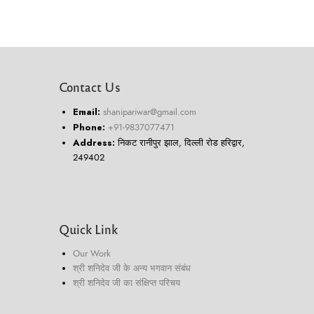
Contact Us
Email:
shanipariwar@gmail.com
Phone:
+91-9837077471
Address:
निकट रानीपुर झाल, दिल्ली रोड हरिद्वार,
249402
Quick Link
Our Work
श्री शनिदेव जी के अन्य भगवान संबंध
श्री शनिदेव जी का संक्षिप्त परिचय