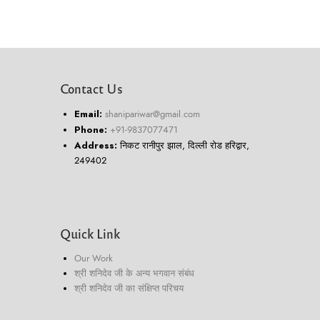
Contact Us
Email:
shanipariwar@gmail.com
Phone:
+91-9837077471
Address:
निकट रानीपुर झाल, दिल्ली रोड हरिद्वार,
249402
Quick Link
Our Work
श्री शनिदेव जी के अन्य भगवान संबंध
श्री शनिदेव जी का संक्षिप्त परिचय