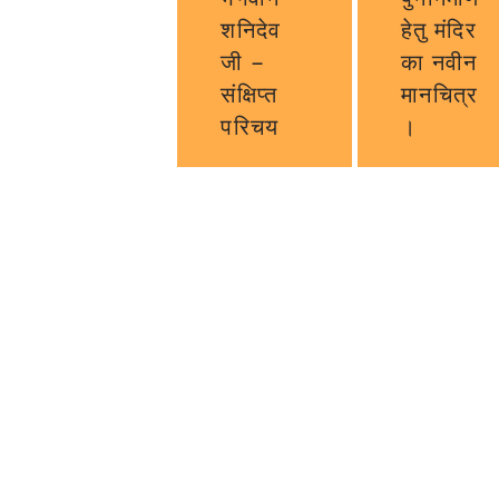
शनिदेव
हेतु मंदिर
जी –
का नवीन
संक्षिप्त
मानचित्र
परिचय
।