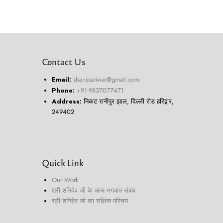
Contact Us
Email:
shanipariwar@gmail.com
Phone:
+91-9837077471
Address:
निकट रानीपुर झाल, दिल्ली रोड हरिद्वार,
249402
Quick Link
Our Work
श्री शनिदेव जी के अन्य भगवान संबंध
श्री शनिदेव जी का संक्षिप्त परिचय